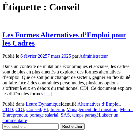
Étiquette :
Conseil
Les Formes Alternatives d’Emploi pour
les Cadres
Publié le
6 février 2025
7 mars 2025
par
Administrateur
Dans un contexte de mutations économiques et sociales, les cadres
sont de plus en plus amenés à explorer des formes alternatives
d’emploi. Que ce soit pour changer de secteur, gagner en flexibilité
ou faire face à des contraintes personnelles, plusieurs options
s’offrent à eux en dehors du traditionnel CDI. Ce document explore
En
les différentes formes
[…]
savoir
Publié dans
Lettre Dynamique
Identifié
Alternatives d’Emploi
,
plus
CDD
,
CDI
,
Conseil
,
EI
,
Intérim
,
Management de Transition
,
Micro-
surLes
Entrepreneur
,
portage salarial
,
SAS
,
temps partagé
Laisser un
Formes
commentaire
Alternatives
Rechercher :
d’Emploi
pour