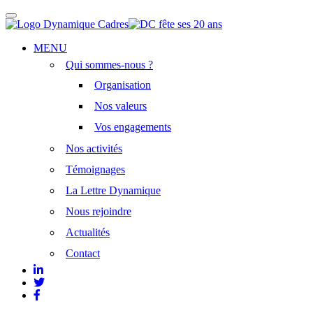
Afficher/masquer
la
navigation
Aller
MENU
au
Qui sommes-nous ?
contenu
principal
Organisation
Nos valeurs
Vos engagements
Nos activités
Témoignages
La Lettre Dynamique
Nous rejoindre
Actualités
Contact