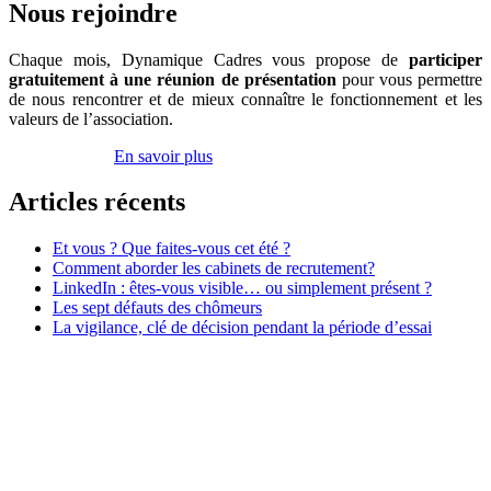
les
Nous rejoindre
Cadres
Chaque mois, Dynamique Cadres vous propose de
participer
gratuitement à une réunion de présentation
pour vous permettre
de nous rencontrer et de mieux connaître le fonctionnement et les
valeurs de l’association.
Inscrivez-vous
En savoir plus
Articles récents
Et vous ? Que faites-vous cet été ?
Comment aborder les cabinets de recrutement?
LinkedIn : êtes-vous visible… ou simplement présent ?
Les sept défauts des chômeurs
La vigilance, clé de décision pendant la période d’essai
Association Dynamique Cadres
Case courrier n° 57
181, avenue Daumesnil
75012 Paris
contact@dynamique-cadres.org