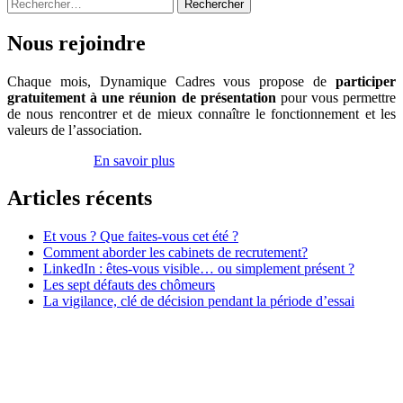
Rechercher :
le
mond
du
Nous rejoindre
travai
Chaque mois, Dynamique Cadres vous propose de
participer
gratuitement à une réunion de présentation
pour vous permettre
de nous rencontrer et de mieux connaître le fonctionnement et les
valeurs de l’association.
Inscrivez-vous
En savoir plus
Articles récents
Et vous ? Que faites-vous cet été ?
Comment aborder les cabinets de recrutement?
LinkedIn : êtes-vous visible… ou simplement présent ?
Les sept défauts des chômeurs
La vigilance, clé de décision pendant la période d’essai
Association Dynamique Cadres
Case courrier n° 57
181, avenue Daumesnil
75012 Paris