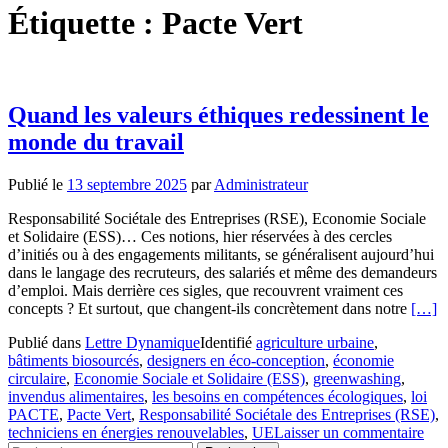
Étiquette :
Pacte Vert
Quand les valeurs éthiques redessinent le
monde du travail
Publié le
13 septembre 2025
par
Administrateur
Responsabilité Sociétale des Entreprises (RSE), Economie Sociale
et Solidaire (ESS)… Ces notions, hier réservées à des cercles
d’initiés ou à des engagements militants, se généralisent aujourd’hui
dans le langage des recruteurs, des salariés et même des demandeurs
d’emploi. Mais derrière ces sigles, que recouvrent vraiment ces
En
concepts ? Et surtout, que changent-ils concrètement dans notre
[…]
savoir
Publié dans
Lettre Dynamique
Identifié
agriculture urbaine
,
plus
bâtiments biosourcés
,
designers en éco-conception
,
économie
surQ
circulaire
,
Economie Sociale et Solidaire (ESS)
,
greenwashing
,
les
invendus alimentaires
,
les besoins en compétences écologiques
,
loi
valeu
PACTE
,
Pacte Vert
,
Responsabilité Sociétale des Entreprises (RSE)
,
éthiq
techniciens en énergies renouvelables
,
UE
Laisser un commentaire
redes