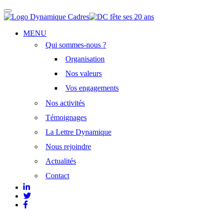
Afficher/masquer
la
navigation
Aller
MENU
au
Qui sommes-nous ?
contenu
principal
Organisation
Nos valeurs
Vos engagements
Nos activités
Témoignages
La Lettre Dynamique
Nous rejoindre
Actualités
Contact