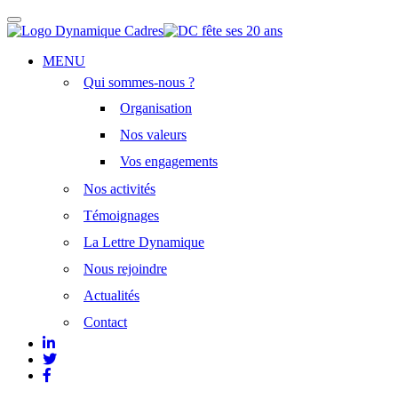
Afficher/masquer
la
navigation
Aller
MENU
au
Qui sommes-nous ?
contenu
principal
Organisation
Nos valeurs
Vos engagements
Nos activités
Témoignages
La Lettre Dynamique
Nous rejoindre
Actualités
Contact