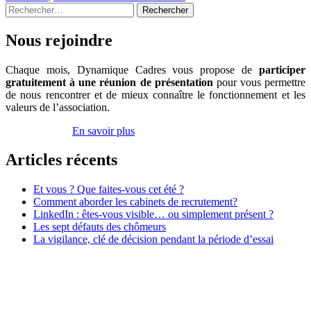
Rechercher :
l’embauche
Nous rejoindre
Chaque mois, Dynamique Cadres vous propose de
participer
gratuitement à une réunion de présentation
pour vous permettre
de nous rencontrer et de mieux connaître le fonctionnement et les
valeurs de l’association.
Inscrivez-vous
En savoir plus
Articles récents
Et vous ? Que faites-vous cet été ?
Comment aborder les cabinets de recrutement?
LinkedIn : êtes-vous visible… ou simplement présent ?
Les sept défauts des chômeurs
La vigilance, clé de décision pendant la période d’essai
Association Dynamique Cadres
Case courrier n° 57
181, avenue Daumesnil
75012 Paris