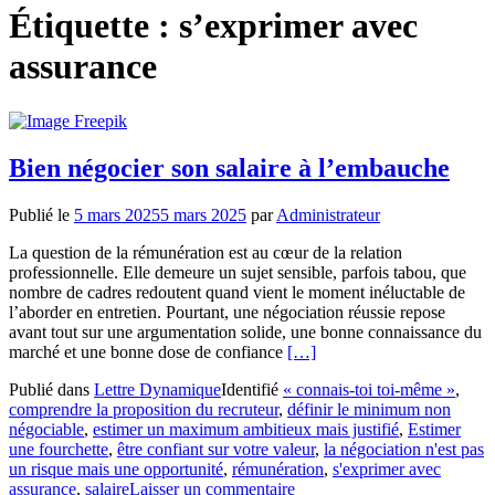
Étiquette :
s’exprimer avec
assurance
Bien négocier son salaire à l’embauche
Publié le
5 mars 2025
5 mars 2025
par
Administrateur
La question de la rémunération est au cœur de la relation
professionnelle. Elle demeure un sujet sensible, parfois tabou, que
nombre de cadres redoutent quand vient le moment inéluctable de
l’aborder en entretien. Pourtant, une négociation réussie repose
avant tout sur une argumentation solide, une bonne connaissance du
En
marché et une bonne dose de confiance
[…]
savoir
Publié dans
Lettre Dynamique
Identifié
« connais-toi toi-même »
,
plus
comprendre la proposition du recruteur
,
définir le minimum non
surBien
négociable
,
estimer un maximum ambitieux mais justifié
,
Estimer
négocier
une fourchette
,
être confiant sur votre valeur
,
la négociation n'est pas
son
un risque mais une opportunité
,
rémunération
,
s'exprimer avec
salaire
assurance
,
salaire
Laisser un commentaire
à