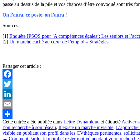
passe au-dessus de la pile et vos chances d’être convoqué sont très f
On l’aura, ce poste, on l’aura !
Sources :
[1]
Enquête IPSOS pour ‘A compétences égales’: Les séniors et l’acc
[2]
Un marché caché au cœur de l’emploi – Stratégies
Partager cet article :
Facebook
Twitter
LinkedIn
Email
Cette entrée a été publiée dans
Lettre Dynamique
et étiqueté
Activer s
Partager
l’on recherche à son réseau
,
Il existe un marché invisible
,
L’approche d
visible en publiant son profil dans les CVthèques pertinentes
,
sollicit
Navigation
←
Comment garder le moral et rester motivé pendant votre recherche