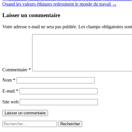
Quand les valeurs éthiques redessinent le monde du travail
→
de
l’article
Laisser un commentaire
Votre adresse e-mail ne sera pas publiée.
Les champs obligatoires son
Commentaire
*
Nom
*
E-mail
*
Site web
Rechercher :