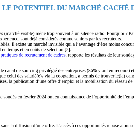
S LE POTENTIEL DU MARCHÉ CACHÉ D
es (marché visible) mène trop souvent à un silence radio. Pourquoi ? Pa
xpérience, sont déjà considérés comme seniors par les recruteurs.
bliés. Il existe un marché invisible qui a l’avantage d’être moins conc
nt en temps et en coûts de sélection [2].
 pratiques de recrutement de cadres
, rapporte les résultats de leur son
e canal de sourcing privilégié des entreprises (86% y ont eu recours) e
 que celui des salarié(e)s via la cooptation, a permis de trouver le(la)
ises, la publication d’une offre d’emploi et la mobilisation du réseau de
 sondés en février 2024 ont eu connaissance de l’opportunité de l’empl
 sans la diffusion d’une offre. L’accès à ces opportunités repose alors s