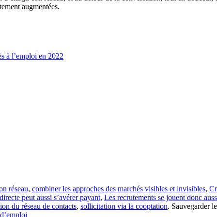
ortement augmentées.
ès à l’emploi en 2022
on réseau
,
combiner les approches des marchés visibles et invisibles
,
Cr
irecte peut aussi s’avérer payant
,
Les recrutements se jouent donc auss
ation du réseau de contacts
,
sollicitation via la cooptation
. Sauvegarder l
 d’emploi