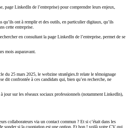
ligne, page LinkedIn de l’entreprise) pour comprendre leurs enjeux,
u’ils ont à remplir et des outils, en particulier digitaux, qu’ils
ns cette entreprise.
rechercher en consultant la page LinkedIn de l’entreprise, permet de se
eurs mois auparavant.
ticle du 25 mars 2025, le webzine stratégies.fr relate le témoignage
se dit confrontée à ces candidats qui, bien qu’en recherche, ne
il à jour sur les réseaux sociaux professionnels (notamment LinkedIn),
eurs collaborateurs via un contact commun ? Et si c’était dans les
 de sonder si la cooptation est une option. Et hop ! voilà votre CV qui