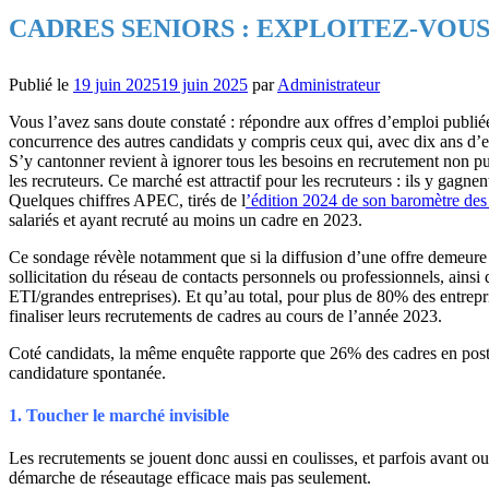
CADRES SENIORS : EXPLOITEZ-VOU
Publié le
19 juin 2025
19 juin 2025
par
Administrateur
Vous l’avez sans doute constaté : répondre aux offres d’emploi publié
concurrence des autres candidats y compris ceux qui, avec dix ans d’e
S’y cantonner revient à ignorer tous les besoins en recrutement non pu
les recruteurs. Ce marché est attractif pour les recruteurs : ils y gagne
Quelques chiffres APEC, tirés de l
’édition 2024 de son baromètre des
salariés et ayant recruté au moins un cadre en 2023.
Ce sondage révèle notamment que si la diffusion d’une offre demeure l
sollicitation du réseau de contacts personnels ou professionnels, ainsi
ETI/grandes entreprises). Et qu’au total, pour plus de 80% des entrepr
finaliser leurs recrutements de cadres au cours de l’année 2023.
Coté candidats, la même enquête rapporte que 26% des cadres en poste
candidature spontanée.
1. Toucher le marché invisible
Les recrutements se jouent donc aussi en coulisses, et parfois avant ou
démarche de réseautage efficace mais pas seulement.