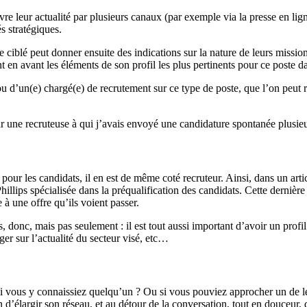
 suivre leur actualité par plusieurs canaux (par exemple via la presse en 
és stratégiques.
iblé peut donner ensuite des indications sur la nature de leurs missions q
 en avant les éléments de son profil les plus pertinents pour ce poste da
u d’un(e) chargé(e) de recrutement sur ce type de poste, que l’on peut 
 par une recruteuse à qui j’avais envoyé une candidature spontanée plusi
fi pour les candidats, il en est de même coté recruteur. Ainsi, dans un ar
llips spécialisée dans la préqualification des candidats. Cette dernière 
 une offre qu’ils voient passer.
, donc, mais pas seulement : il est tout aussi important d’avoir un prof
ger sur l’actualité du secteur visé, etc…
t si vous y connaissiez quelqu’un ? Ou si vous pouviez approcher un de l
n d’élargir son réseau, et au détour de la conversation, tout en douceur,