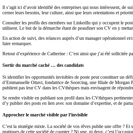
Il s’agit ici d’avoir identifié des entreprises qui nous intéressent, de
cerner leurs besoins, leur culture, ainsi que leurs orientations et priorit
Consulter les profils des membres sur LinkedIn qui y occupent le poste c
utilisent. Le but de la démarche étant de peaufiner son CV en y mettant
En action de suivi, des relances auprès d’un manager opérationnel et/o
faire remarquer.
Retour d’expérience de Catherine : C’est ainsi que j’ai été sollicitée
Sortir du marché caché … des candidats
Si identifier les opportunités invisibles de poste peut constituer un dé
d’Emmanuelle Ottavi, fondatrice de Soorcing, une filiale de Morgan Phi
publient pas leur CV dans les CVthèques mais envisagent de répondre à
Se rendre visible en publiant son profil dans les CVthèques pertinentes
d’y publier des posts en lien avec son domaine d’expertise, et de parta
Approcher le marché visible par l’invisible
C’est la stratégie mixte. La société de vos rêves publie une offre ? E
pratiques de cette société de coopter ? Ni une, ni deux, c’est l’occasio