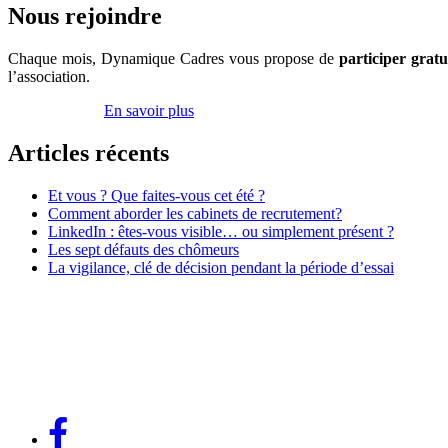
Nous rejoindre
Chaque mois, Dynamique Cadres vous propose de
participer grat
l’association.
Inscrivez-vous
En savoir plus
Articles récents
Et vous ? Que faites-vous cet été ?
Comment aborder les cabinets de recrutement?
LinkedIn : êtes-vous visible… ou simplement présent ?
Les sept défauts des chômeurs
La vigilance, clé de décision pendant la période d’essai
Association Dynamique Cadres
Case courrier n° 57
181, avenue Daumesnil
75012 Paris
contact@dynamique-cadres.org
Lien
Facebook