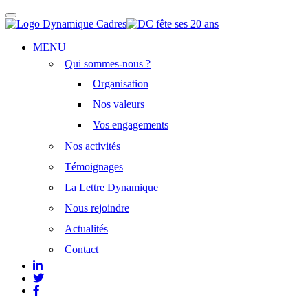
Afficher/masquer
la
navigation
Aller
MENU
au
Qui sommes-nous ?
contenu
principal
Organisation
Nos valeurs
Vos engagements
Nos activités
Témoignages
La Lettre Dynamique
Nous rejoindre
Actualités
Contact