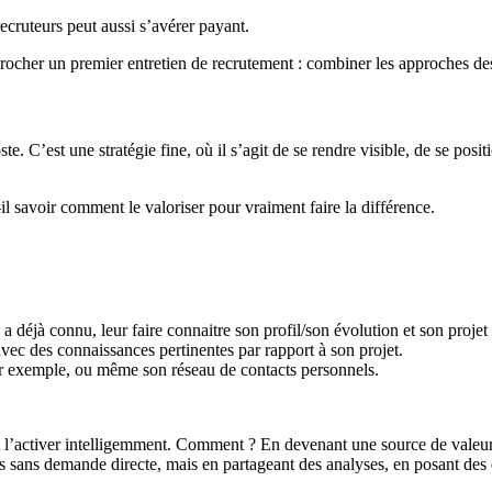
recruteurs peut aussi s’avérer payant.
cher un premier entretien de recrutement : combiner les approches des 
e. C’est une stratégie fine, où il s’agit de se rendre visible, de se pos
il savoir comment le valoriser pour vraiment faire la différence.
 déjà connu, leur faire connaitre son profil/son évolution et son projet p
avec des connaissances pertinentes par rapport à son projet.
par exemple, ou même son réseau de contacts personnels.
 l’activer intelligemment. Comment ? En devenant une source de valeur e
s sans demande directe, mais en partageant des analyses, en posant des 