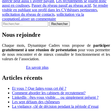
directe peut aussi s’avérer payant
,
Les recrutements se jouent donc
Exploitez-
aussi en coulisses
,
Passer du réseau passif au réseau actif
,
Se rendre
vous
visible en publiant son profil dans les CVthèques pertinentes
,
le
sollicitation du réseau de contacts
,
sollicitation via la
potentiel
cooptation
Laisser un commentaire
du
Rechercher :
marché
caché
de
Nous rejoindre
l’emploi
?
Chaque mois, Dynamique Cadres vous propose de
participer
gratuitement à une réunion de présentation
pour vous permettre
de nous rencontrer et de mieux connaître le fonctionnement et les
valeurs de l’association.
Inscrivez-vous
En savoir plus
Articles récents
Et vous ? Que faites-vous cet été ?
Comment aborder les cabinets de recrutement?
LinkedIn : êtes-vous visible… ou simplement présent ?
Les sept défauts des chômeurs
La vigilance, clé de décision pendant la période d’essai