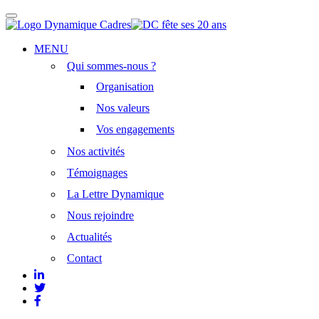
Afficher/masquer
la
navigation
Aller
MENU
au
Qui sommes-nous ?
contenu
principal
Organisation
Nos valeurs
Vos engagements
Nos activités
Témoignages
La Lettre Dynamique
Nous rejoindre
Actualités
Contact