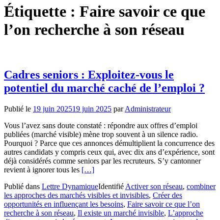
Étiquette :
Faire savoir ce que
l’on recherche à son réseau
Cadres seniors : Exploitez-vous le
potentiel du marché caché de l’emploi ?
Publié le
19 juin 2025
19 juin 2025
par
Administrateur
Vous l’avez sans doute constaté : répondre aux offres d’emploi
publiées (marché visible) mène trop souvent à un silence radio.
Pourquoi ? Parce que ces annonces démultiplient la concurrence des
autres candidats y compris ceux qui, avec dix ans d’expérience, sont
déjà considérés comme seniors par les recruteurs. S’y cantonner
En
revient à ignorer tous les
[…]
savoir
Publié dans
Lettre Dynamique
Identifié
Activer son réseau
,
combiner
plus
les approches des marchés visibles et invisibles
,
Créer des
surCadres
opportunités en influençant les besoins
,
Faire savoir ce que l’on
seniors
recherche à son réseau
,
Il existe un marché invisible
,
L’approche
: