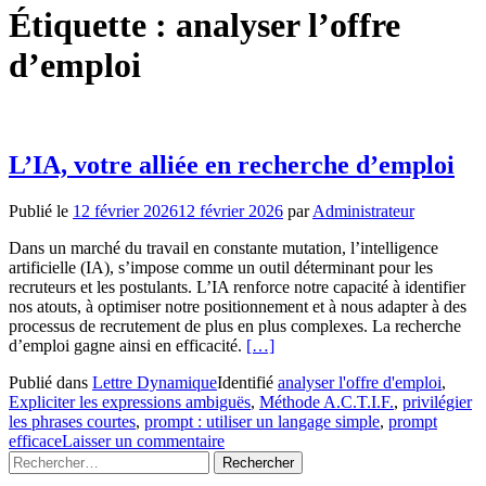
Étiquette :
analyser l’offre
d’emploi
L’IA, votre alliée en recherche d’emploi
Publié le
12 février 2026
12 février 2026
par
Administrateur
Dans un marché du travail en constante mutation, l’intelligence
artificielle (IA), s’impose comme un outil déterminant pour les
recruteurs et les postulants. L’IA renforce notre capacité à identifier
nos atouts, à optimiser notre positionnement et à nous adapter à des
processus de recrutement de plus en plus complexes. La recherche
En
d’emploi gagne ainsi en efficacité.
[…]
savoir
Publié dans
Lettre Dynamique
Identifié
analyser l'offre d'emploi
,
plus
Expliciter les expressions ambiguës
,
Méthode A.C.T.I.F.
,
privilégier
surL’IA,
les phrases courtes
,
prompt : utiliser un langage simple
,
prompt
votre
efficace
Laisser un commentaire
alliée
Rechercher :
en
recherche