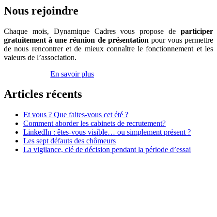
d’emploi
Nous rejoindre
Chaque mois, Dynamique Cadres vous propose de
participer
gratuitement à une réunion de présentation
pour vous permettre
de nous rencontrer et de mieux connaître le fonctionnement et les
valeurs de l’association.
Inscrivez-vous
En savoir plus
Articles récents
Et vous ? Que faites-vous cet été ?
Comment aborder les cabinets de recrutement?
LinkedIn : êtes-vous visible… ou simplement présent ?
Les sept défauts des chômeurs
La vigilance, clé de décision pendant la période d’essai
Association Dynamique Cadres
Case courrier n° 57
181, avenue Daumesnil
75012 Paris
contact@dynamique-cadres.org