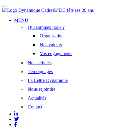
Afficher/masquer
la
navigation
Aller
MENU
au
Qui sommes-nous ?
contenu
principal
Organisation
Nos valeurs
Vos engagements
Nos activités
Témoignages
La Lettre Dynamique
Nous rejoindre
Actualités
Contact