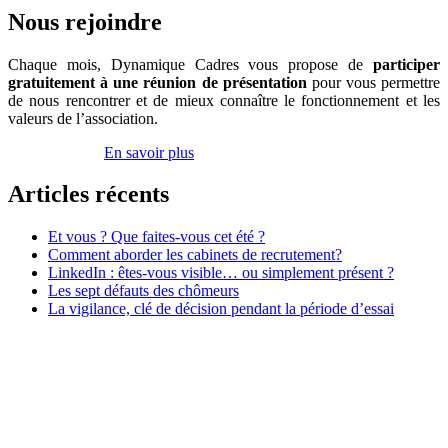
d’emploi
Nous rejoindre
Chaque mois, Dynamique Cadres vous propose de
participer
gratuitement à une réunion de présentation
pour vous permettre
de nous rencontrer et de mieux connaître le fonctionnement et les
valeurs de l’association.
Inscrivez-vous
En savoir plus
Articles récents
Et vous ? Que faites-vous cet été ?
Comment aborder les cabinets de recrutement?
LinkedIn : êtes-vous visible… ou simplement présent ?
Les sept défauts des chômeurs
La vigilance, clé de décision pendant la période d’essai
Association Dynamique Cadres
Case courrier n° 57
181, avenue Daumesnil
75012 Paris
contact@dynamique-cadres.org