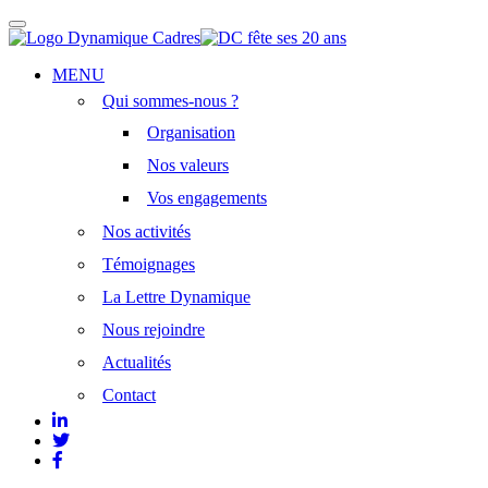
Afficher/masquer
la
navigation
Aller
MENU
au
Qui sommes-nous ?
contenu
principal
Organisation
Nos valeurs
Vos engagements
Nos activités
Témoignages
La Lettre Dynamique
Nous rejoindre
Actualités
Contact