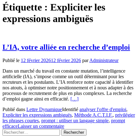
Étiquette :
Expliciter les
expressions ambiguës
L’IA, votre alliée en recherche d’emploi
Publié le
12 février 2026
12 février 2026
par
Administrateur
Dans un marché du travail en constante mutation, l’intelligence
artificielle (IA), s’impose comme un outil déterminant pour les
recruteurs et les postulants. L’IA renforce notre capacité à identifier
nos atouts, à optimiser notre positionnement et à nous adapter à des
processus de recrutement de plus en plus complexes. La recherche
En
d’emploi gagne ainsi en efficacité.
[…]
savoir
Publié dans
Lettre Dynamique
Identifié
analyser l'offre d'emploi
,
plus
Expliciter les expressions ambiguës
,
Méthode A.C.T.I.F.
,
privilégier
surL’IA,
les phrases courtes
,
prompt : utiliser un langage simple
,
prompt
votre
efficace
Laisser un commentaire
alliée
Rechercher :
en
recherche