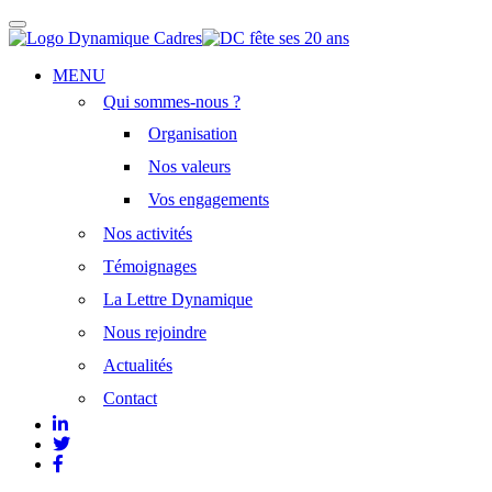
Afficher/masquer
la
navigation
Aller
MENU
au
Qui sommes-nous ?
contenu
principal
Organisation
Nos valeurs
Vos engagements
Nos activités
Témoignages
La Lettre Dynamique
Nous rejoindre
Actualités
Contact