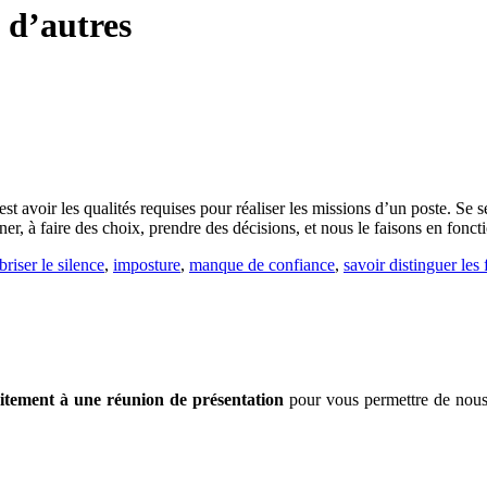
à d’autres
 avoir les qualités requises pour réaliser les missions d’un poste. Se sen
, à faire des choix, prendre des décisions, et nous le faisons en fonct
briser le silence
,
imposture
,
manque de confiance
,
savoir distinguer les 
uitement à une réunion de présentation
pour vous permettre de nous 