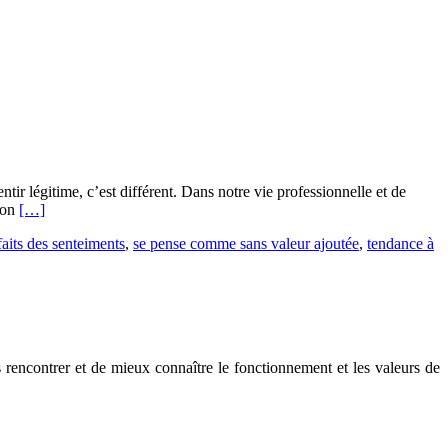
tir légitime, c’est différent. Dans notre vie professionnelle et de
En
ion
[…]
savoir
faits des senteiments
,
se pense comme sans valeur ajoutée
,
tendance à
plus
surSe
sentir
légitime
rencontrer et de mieux connaître le fonctionnement et les valeurs de