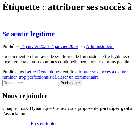
Étiquette :
attribuer ses succès 
Se sentir légitime
Publié le
14 janvier 2024
14 janvier 2024
par
Administrateur
ou comment en finir avec le syndrome de l’imposteur Être légitime, c’est
façon générale, nous sommes continuellement amenés à nous positionner
Publié dans
Lettre Dynamique
Identifié
attribuer ses succès à d'autres
,
ruminer
,
trop perfectionniste
Laisser un commentaire
Rechercher :
Nous rejoindre
Chaque mois, Dynamique Cadres vous propose de
participer grat
l’association.
Inscrivez-vous
En savoir plus