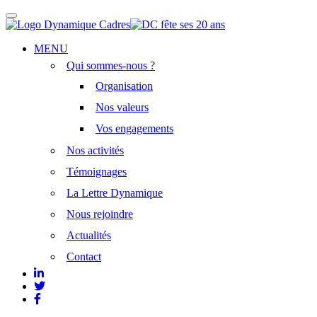
Afficher/masquer
la
navigation
Aller
MENU
au
Qui sommes-nous ?
contenu
principal
Organisation
Nos valeurs
Vos engagements
Nos activités
Témoignages
La Lettre Dynamique
Nous rejoindre
Actualités
Contact