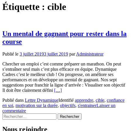
Étiquette :
cible
Un mental de gagnant pour rester dans la
course
Publié le
3 juillet 2019
3 juillet 2019
par
Administrateur
Chercher un emploi c’est comme préparer un marathon. On peut
s’entraîner seul mais c’est plus efficace en équipe. Dynamique
Cadres c’est le meilleur club ! On progresse, on améliore ses
performances et on développe un mental de gagnant. Nos sept
suggestions pour franchir la ligne d’arrivée : Visualiser son objectif
En
Il doit être clairement défini
[…]
savoir
Publié dans
Lettre Dynamique
Identifié
apprendre
,
cible
,
confiance
plus
en soi
,
motivation sur la durée
,
objectifs
,
s'entrainer
Laisser un
surUn
commentaire
mental
Rechercher :
de
gagnant
pour
Nous rejoindre