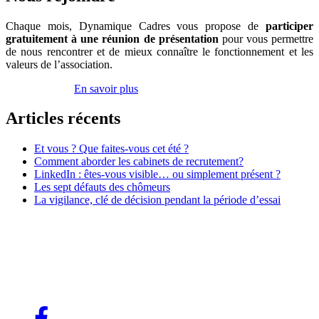
rester
dans
Chaque mois, Dynamique Cadres vous propose de
participer
la
gratuitement à une réunion de présentation
pour vous permettre
course
de nous rencontrer et de mieux connaître le fonctionnement et les
valeurs de l’association.
Inscrivez-vous
En savoir plus
Articles récents
Et vous ? Que faites-vous cet été ?
Comment aborder les cabinets de recrutement?
LinkedIn : êtes-vous visible… ou simplement présent ?
Les sept défauts des chômeurs
La vigilance, clé de décision pendant la période d’essai
Association Dynamique Cadres
Case courrier n° 57
181, avenue Daumesnil
75012 Paris
contact@dynamique-cadres.org
Lien