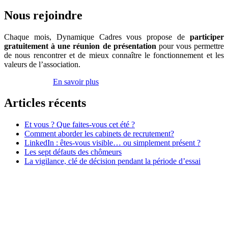
GAD
?
Nous rejoindre
Que
cela
Chaque mois, Dynamique Cadres vous propose de
participer
nous
gratuitement à une réunion de présentation
pour vous permettre
a-
de nous rencontrer et de mieux connaître le fonctionnement et les
t-
valeurs de l’association.
il
apporté
Inscrivez-vous
En savoir plus
?
Que
Articles récents
cela
va-
t-
Et vous ? Que faites-vous cet été ?
il
Comment aborder les cabinets de recrutement?
vous
LinkedIn : êtes-vous visible… ou simplement présent ?
apporter
Les sept défauts des chômeurs
?
La vigilance, clé de décision pendant la période d’essai
Association Dynamique Cadres
Case courrier n° 57
181, avenue Daumesnil
75012 Paris
contact@dynamique-cadres.org