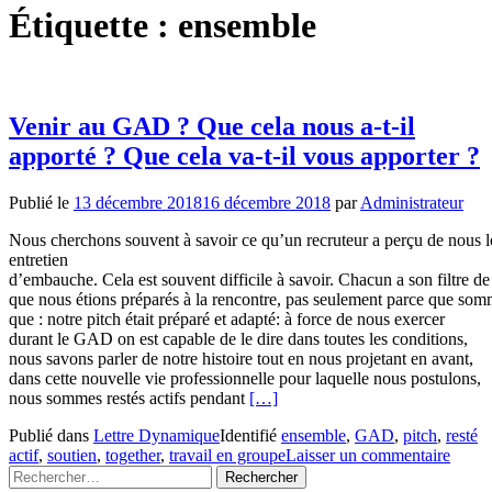
Étiquette :
ensemble
Venir au GAD ? Que cela nous a-t-il
apporté ? Que cela va-t-il vous apporter ?
Publié le
13 décembre 2018
16 décembre 2018
par
Administrateur
Nous cherchons souvent à savoir ce qu’un recruteur a perçu de nous l
entretien
d’embauche. Cela est souvent difficile à savoir. Chacun a son filtre d
que nous étions préparés à la rencontre, pas seulement parce que somme
que : notre pitch était préparé et adapté: à force de nous exercer
durant le GAD on est capable de le dire dans toutes les conditions,
nous savons parler de notre histoire tout en nous projetant en avant,
dans cette nouvelle vie professionnelle pour laquelle nous postulons,
En
nous sommes restés actifs pendant
[…]
savoir
Publié dans
Lettre Dynamique
Identifié
ensemble
,
GAD
,
pitch
,
resté
plus
actif
,
soutien
,
together
,
travail en groupe
Laisser un commentaire
surVenir
Rechercher :
au