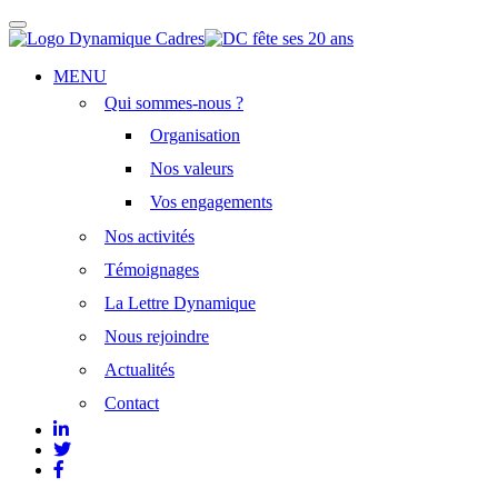
Afficher/masquer
la
navigation
Aller
MENU
au
Qui sommes-nous ?
contenu
principal
Organisation
Nos valeurs
Vos engagements
Nos activités
Témoignages
La Lettre Dynamique
Nous rejoindre
Actualités
Contact