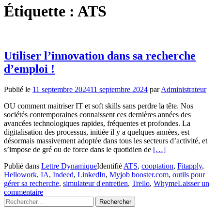
Étiquette :
ATS
Utiliser l’innovation dans sa recherche
d’emploi !
Publié le
11 septembre 2024
11 septembre 2024
par
Administrateur
OU comment maitriser IT et soft skills sans perdre la tête. Nos
sociétés contemporaines connaissent ces dernières années des
avancées technologiques rapides, fréquentes et profondes. La
digitalisation des processus, initiée il y a quelques années, est
désormais massivement adoptée dans tous les secteurs d’activité, et
En
s’impose de gré ou de force dans le quotidien de
[…]
savoir
Publié dans
Lettre Dynamique
Identifié
ATS
,
cooptation
,
Fitapply
,
plus
Hellowork
,
IA
,
Indeed
,
LinkedIn
,
Myjob booster.com
,
outils pour
surUtiliser
gérer sa recherche
,
simulateur d'entretien
,
Trello
,
Whyme
Laisser un
l’innovation
commentaire
dans
Rechercher :
sa
recherche