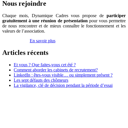
d’emploi
Nous rejoindre
!
Chaque mois, Dynamique Cadres vous propose de
participer
gratuitement à une réunion de présentation
pour vous permettre
de nous rencontrer et de mieux connaître le fonctionnement et les
valeurs de l’association.
Inscrivez-vous
En savoir plus
Articles récents
Et vous ? Que faites-vous cet été ?
Comment aborder les cabinets de recrutement?
LinkedIn : êtes-vous visible… ou simplement présent ?
Les sept défauts des chômeurs
La vigilance, clé de décision pendant la période d’essai
Association Dynamique Cadres
Case courrier n° 57
181, avenue Daumesnil
75012 Paris
contact@dynamique-cadres.org