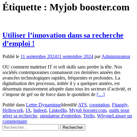
Étiquette :
Myjob booster.com
Utiliser l’innovation dans sa recherche
d’emploi !
Publié le
11 septembre 2024
11 septembre 2024
par
Administrateur
OU comment maitriser IT et soft skills sans perdre la tête. Nos
sociétés contemporaines connaissent ces dernières années des
avancées technologiques rapides, fréquentes et profondes. La
digitalisation des processus, initiée il y a quelques années, est
désormais massivement adoptée dans tous les secteurs d’activité, et
En
s’impose de gré ou de force dans le quotidien de
[…]
savoir
Publié dans
Lettre Dynamique
Identifié
ATS
,
cooptation
,
Fitapply
,
plus
Hellowork
,
IA
,
Indeed
,
LinkedIn
,
Myjob booster.com
,
outils pour
surUtiliser
gérer sa recherche
,
simulateur d'entretien
,
Trello
,
Whyme
Laisser un
l’innovation
commentaire
dans
Rechercher :
sa
recherche