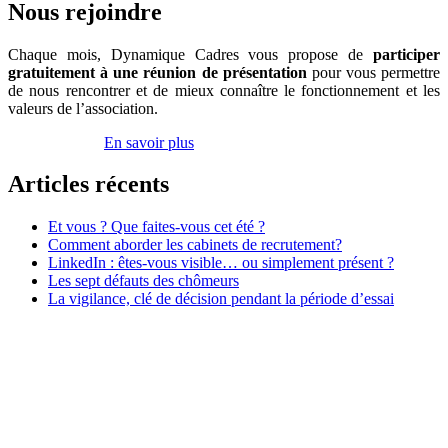
d’emploi
Nous rejoindre
!
Chaque mois, Dynamique Cadres vous propose de
participer
gratuitement à une réunion de présentation
pour vous permettre
de nous rencontrer et de mieux connaître le fonctionnement et les
valeurs de l’association.
Inscrivez-vous
En savoir plus
Articles récents
Et vous ? Que faites-vous cet été ?
Comment aborder les cabinets de recrutement?
LinkedIn : êtes-vous visible… ou simplement présent ?
Les sept défauts des chômeurs
La vigilance, clé de décision pendant la période d’essai
Association Dynamique Cadres
Case courrier n° 57
181, avenue Daumesnil
75012 Paris
contact@dynamique-cadres.org