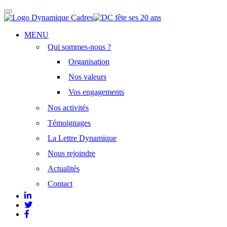
Afficher/masquer
la
navigation
Aller
MENU
au
Qui sommes-nous ?
contenu
principal
Organisation
Nos valeurs
Vos engagements
Nos activités
Témoignages
La Lettre Dynamique
Nous rejoindre
Actualités
Contact