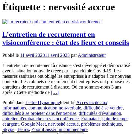
Étiquette :
nervosité accrue
L’entretien de recrutement en
visioconférence : état des lieux et conseils
Publié le
11 avril 2023
11 avril 2023
par
Administrateur
L’entretien de recrutement à distance s’est développé et démocratisé
avec la situation nouvelle créée par la pandémie Covid-19. Les
mesures sanitaires ont obligé les entreprises à s’adapter à ce nouveau
contexte. Les cabinets de recrutement et entreprises ont proposé des
entretiens de recrutement à distance. Où en sommes-nous 3 ans
En
après ? Cette méthode de
[…]
savoir
Publié dans
Lettre Dynamique
Identifié
Accès facile aux
plus
informations
,
communication non-verbale
,
difficulté à se vendre
,
surL’entretien
difficultés à se projeter dans l'entreprise
,
difficultés d'évaluation
,
de
entretien d'embauche en visioconférence
,
Framatalk
,
gain de temps
recrutement
et argent
,
Google Meet
,
nervosité accrue
,
problèmes techniques
,
en
Skype
,
Teams
,
Zoom
Laisser un commentaire
visioconférence