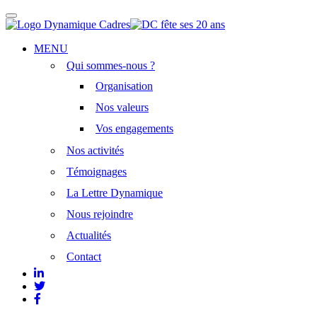
Afficher/masquer
la
navigation
Aller
MENU
au
Qui sommes-nous ?
contenu
principal
Organisation
Nos valeurs
Vos engagements
Nos activités
Témoignages
La Lettre Dynamique
Nous rejoindre
Actualités
Contact