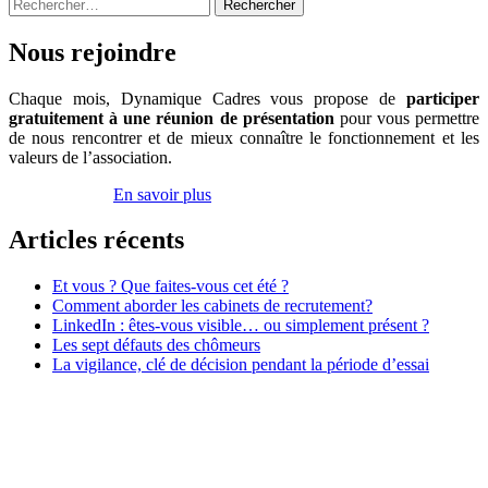
Rechercher :
:
état
des
Nous rejoindre
lieux
et
Chaque mois, Dynamique Cadres vous propose de
participer
conseils
gratuitement à une réunion de présentation
pour vous permettre
de nous rencontrer et de mieux connaître le fonctionnement et les
valeurs de l’association.
Inscrivez-vous
En savoir plus
Articles récents
Et vous ? Que faites-vous cet été ?
Comment aborder les cabinets de recrutement?
LinkedIn : êtes-vous visible… ou simplement présent ?
Les sept défauts des chômeurs
La vigilance, clé de décision pendant la période d’essai
Association Dynamique Cadres
Case courrier n° 57
181, avenue Daumesnil
75012 Paris