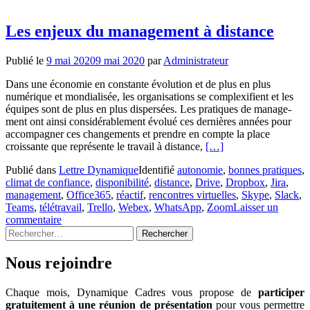
:
état
des
Les enjeux du management à distance
lieux
et
Publié le
9 mai 2020
9 mai 2020
par
Administrateur
conseils
Dans une économie en constante évolution et de plus en plus
numérique et mondialisée, les organisations se complexifient et les
équipes sont de plus en plus dispersées. Les pratiques de manage-
ment ont ainsi considérablement évolué ces dernières années pour
accompagner ces changements et prendre en compte la place
En
croissante que représente le travail à distance,
[…]
savoir
Publié dans
Lettre Dynamique
Identifié
autonomie
,
bonnes pratiques
,
plus
climat de confiance
,
disponibilité
,
distance
,
Drive
,
Dropbox
,
Jira
,
surLes
management
,
Office365
,
réactif
,
rencontres virtuelles
,
Skype
,
Slack
,
enjeux
Teams
,
télétravail
,
Trello
,
Webex
,
WhatsApp
,
Zoom
Laisser un
du
commentaire
management
Rechercher :
à
distance
Nous rejoindre
Chaque mois, Dynamique Cadres vous propose de
participer
gratuitement à une réunion de présentation
pour vous permettre