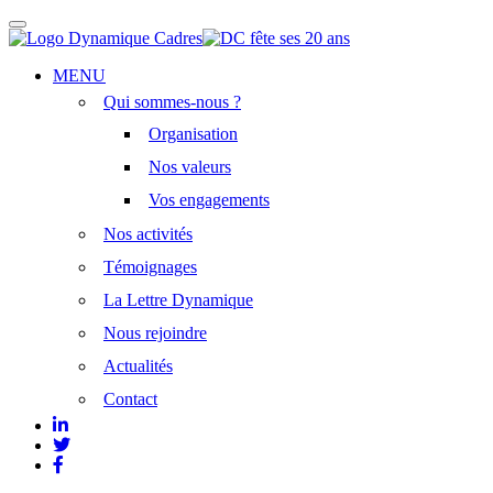
Afficher/masquer
la
navigation
Aller
MENU
au
Qui sommes-nous ?
contenu
principal
Organisation
Nos valeurs
Vos engagements
Nos activités
Témoignages
La Lettre Dynamique
Nous rejoindre
Actualités
Contact