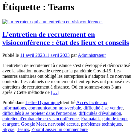
Étiquette :
Teams
L’entretien de recrutement en
visioconférence : état des lieux et conseils
Publié le
11 avril 2023
11 avril 2023
par
Administrateur
L’entretien de recrutement à distance s’est développé et démocratisé
avec la situation nouvelle créée par la pandémie Covid-19. Les
mesures sanitaires ont obligé les entreprises à s’adapter à ce nouveau
contexte. Les cabinets de recrutement et entreprises ont proposé des
entretiens de recrutement à distance. Où en sommes-nous 3 ans
En
après ? Cette méthode de
[…]
savoir
Publié dans
Lettre Dynamique
Identifié
Accès facile aux
plus
informations
,
communication non-verbale
,
difficulté à se vendre
,
surL’entretien
difficultés à se projeter dans l'entreprise
,
difficultés d'évaluation
,
de
entretien d'embauche en visioconférence
,
Framatalk
,
gain de temps
recrutement
et argent
,
Google Meet
,
nervosité accrue
,
problèmes techniques
,
en
Skype
,
Teams
,
Zoom
Laisser un commentaire
visioconférence