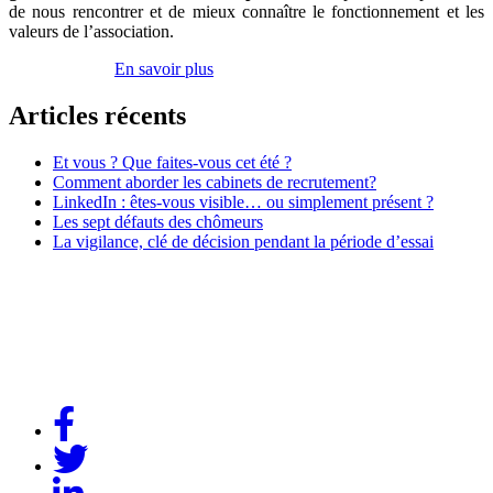
de nous rencontrer et de mieux connaître le fonctionnement et les
valeurs de l’association.
Inscrivez-vous
En savoir plus
Articles récents
Et vous ? Que faites-vous cet été ?
Comment aborder les cabinets de recrutement?
LinkedIn : êtes-vous visible… ou simplement présent ?
Les sept défauts des chômeurs
La vigilance, clé de décision pendant la période d’essai
Association Dynamique Cadres
Case courrier n° 57
181, avenue Daumesnil
75012 Paris
contact@dynamique-cadres.org
Lien
Facebook
Lien
Twitter
Lien