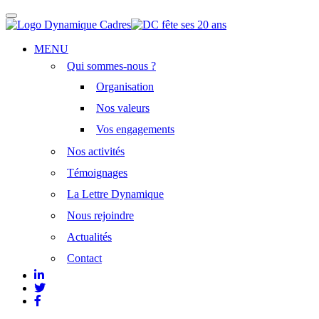
Afficher/masquer
la
navigation
Aller
MENU
au
Qui sommes-nous ?
contenu
principal
Organisation
Nos valeurs
Vos engagements
Nos activités
Témoignages
La Lettre Dynamique
Nous rejoindre
Actualités
Contact