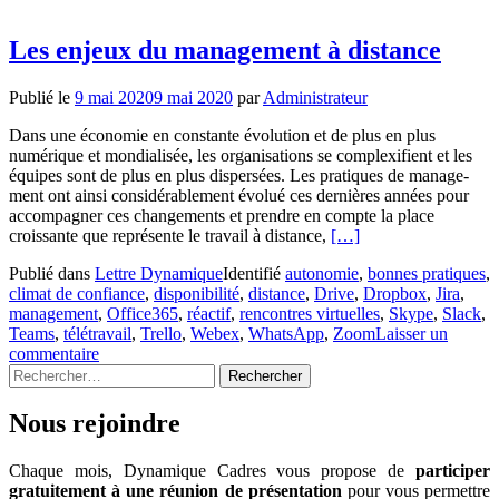
:
état
des
Les enjeux du management à distance
lieux
et
Publié le
9 mai 2020
9 mai 2020
par
Administrateur
conseils
Dans une économie en constante évolution et de plus en plus
numérique et mondialisée, les organisations se complexifient et les
équipes sont de plus en plus dispersées. Les pratiques de manage-
ment ont ainsi considérablement évolué ces dernières années pour
accompagner ces changements et prendre en compte la place
En
croissante que représente le travail à distance,
[…]
savoir
Publié dans
Lettre Dynamique
Identifié
autonomie
,
bonnes pratiques
,
plus
climat de confiance
,
disponibilité
,
distance
,
Drive
,
Dropbox
,
Jira
,
surLes
management
,
Office365
,
réactif
,
rencontres virtuelles
,
Skype
,
Slack
,
enjeux
Teams
,
télétravail
,
Trello
,
Webex
,
WhatsApp
,
Zoom
Laisser un
du
commentaire
management
Rechercher :
à
distance
Nous rejoindre
Chaque mois, Dynamique Cadres vous propose de
participer
gratuitement à une réunion de présentation
pour vous permettre