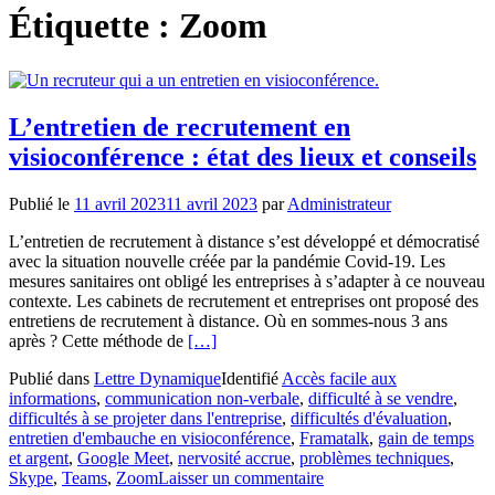
Étiquette :
Zoom
L’entretien de recrutement en
visioconférence : état des lieux et conseils
Publié le
11 avril 2023
11 avril 2023
par
Administrateur
L’entretien de recrutement à distance s’est développé et démocratisé
avec la situation nouvelle créée par la pandémie Covid-19. Les
mesures sanitaires ont obligé les entreprises à s’adapter à ce nouveau
contexte. Les cabinets de recrutement et entreprises ont proposé des
entretiens de recrutement à distance. Où en sommes-nous 3 ans
En
après ? Cette méthode de
[…]
savoir
Publié dans
Lettre Dynamique
Identifié
Accès facile aux
plus
informations
,
communication non-verbale
,
difficulté à se vendre
,
surL’entretien
difficultés à se projeter dans l'entreprise
,
difficultés d'évaluation
,
de
entretien d'embauche en visioconférence
,
Framatalk
,
gain de temps
recrutement
et argent
,
Google Meet
,
nervosité accrue
,
problèmes techniques
,
en
Skype
,
Teams
,
Zoom
Laisser un commentaire
visioconférence