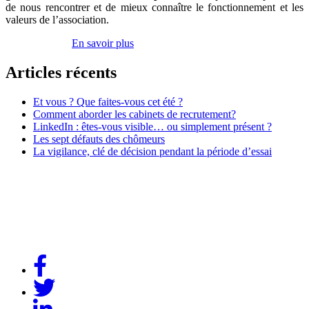
de nous rencontrer et de mieux connaître le fonctionnement et les
valeurs de l’association.
Inscrivez-vous
En savoir plus
Articles récents
Et vous ? Que faites-vous cet été ?
Comment aborder les cabinets de recrutement?
LinkedIn : êtes-vous visible… ou simplement présent ?
Les sept défauts des chômeurs
La vigilance, clé de décision pendant la période d’essai
Association Dynamique Cadres
Case courrier n° 57
181, avenue Daumesnil
75012 Paris
contact@dynamique-cadres.org
Lien
Facebook
Lien
Twitter
Lien