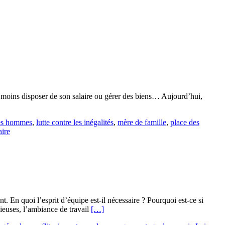
e moins disposer de son salaire ou gérer des biens… Aujourd’hui,
les hommes
,
lutte contre les inégalités
,
mère de famille
,
place des
ire
e
nt. En quoi l’esprit d’équipe est-il nécessaire ? Pourquoi est-ce si
En
ieuses, l’ambiance de travail
[…]
savoir