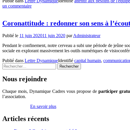
Publié dans
Lettre Dynamique
Identifié
attentif aux besoins de l'équip
un commentaire
Coronattitude : redonner son sens à l’écou
Publié le
11 juin 2020
11 juin 2020
par
Administrateur
Pendant le confinement, notre cerveau a subi une période de jeûne socia
sociale en explorant massivement les outils numériques de visioconf
Publié dans
Lettre Dynamique
Identifié
capital humain
,
communicatio
Rechercher :
Nous rejoindre
Chaque mois, Dynamique Cadres vous propose de
participer grat
l’association.
Inscrivez-vous
En savoir plus
Articles récents