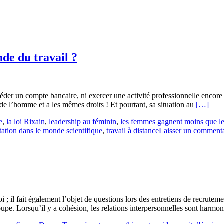
nde du travail ?
séder un compte bancaire, ni exercer une activité professionnelle encor
En
 de l’homme et a les mêmes droits ! Et pourtant, sa situation au
[…]
savoir
e
,
la loi Rixain
,
leadership au féminin
,
les femmes gagnent moins que 
plus
tation dans le monde scientifique
,
travail à distance
Laisser un commenta
surQuell
est
la
place
de
la
femme
dans
 ; il fait également l’objet de questions lors des entretiens de recruteme
le
upe. Lorsqu’il y a cohésion, les relations interpersonnelles sont harmon
monde
du