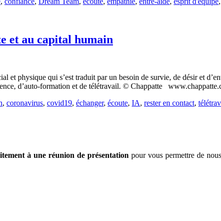
e
,
confiance
,
Dream Team
,
écoute
,
empathie
,
entre-aide
,
esprit d'équipe
travail
?
te et au capital humain
l et physique qui s’est traduit par un besoin de survie, de désir et d’e
érence, d’auto-formation et de télétravail. © Chappatte www.chappatt
n
,
coronavirus
,
covid19
,
échanger
,
écoute
,
IA
,
rester en contact
,
télétrav
uitement à une réunion de présentation
pour vous permettre de nous 