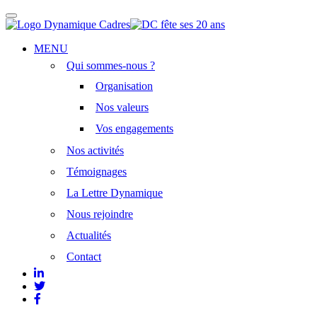
Afficher/masquer
la
navigation
Aller
MENU
au
Qui sommes-nous ?
contenu
principal
Organisation
Nos valeurs
Vos engagements
Nos activités
Témoignages
La Lettre Dynamique
Nous rejoindre
Actualités
Contact