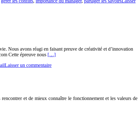
,
gérer les conflits
,
importance du manager
,
partager les savoirs
Laisser
plus
surVivre
l’esprit
d’équipe
nvie. Nous avons réagi en faisant preuve de créativité et d’innovation
En
e.com Cette épreuve nous
[…]
savoir
ail
Laisser un commentaire
plus
surCoronattitude
:
redonner
son
sens
rencontrer et de mieux connaître le fonctionnement et les valeurs de
à
l’écoute
et
au
capital
humain